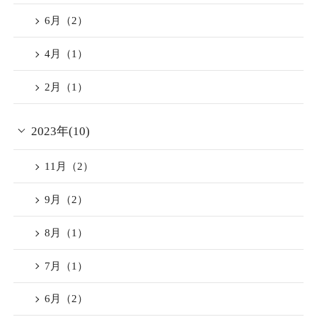
・創業300年の京都種麹屋
6月（2）
「菱六」の米麹パウダー
3回のワクチン接種歴、又は
（100%無添加）
4月（1）
検査結果の陰性の確認のご
老舗の名店菱六による伝統
2月（1）
提示が割引対象の条件とな
と信用のもと作られた洗練
ります。
された米麹パウダーを贅沢
2023年(10)
京都府民の方は2回のワクチ
にご入浴剤としてお愉しみ
ン接種歴でご利用頂けま
11月（2）
頂けます。
す。
保湿成分が高く、美白・美
9月（2）
チェックイン時に上記に併
肌効果もあり特に女性にお
せてご本人様確認書類の目
8月（1）
勧め致します。
視確認と同意書への記載が
7月（1）
必要となります。
THE JUNEI HOTEL京都のみ
6月（2）
■宇治和束町のグリーンティ