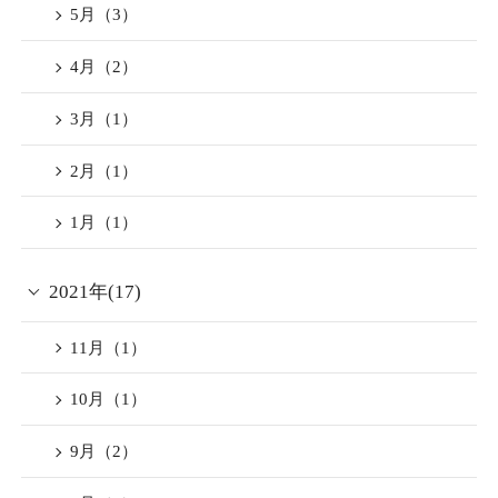
5月（3）
場合は対象外となります、
予めご了承くださいませ。
4月（2）
3月（1）
またTHE JUNEI HOTEL両施
2月（1）
設では同日チェックインの
全てのお客様へ
1月（1）
【JUNEIMemory〜京の七夕
まつり】を開催中でござい
2021年(17)
ます。
11月（1）
竹灯篭の優しい灯でお客様
をお迎えし、マールブラン
10月（1）
シュの夏限定アイスキャン
9月（2）
ディをご賞味頂けます、ま