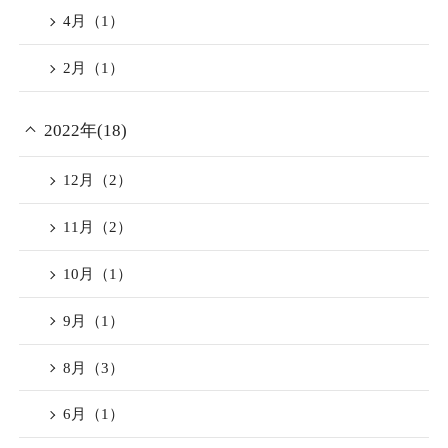
プロジェクト内容
をウェルカムドリンクとし
4月（1）
お一人様あたりご宿泊料金
てご用意致します。
2月（1）
より最大5,000円の割引
+2,000円のクーポン券お渡
夏の疲れが出やすくなる季
2022年(18)
し
節にご自身労うご滞在をぜ
12月（2）
ひTHE JUNEI HOTELにてお
上記内容でご宿泊される該
過ごしくださいませ。
11月（2）
当地域在住の方すべてお得
皆さまのご来館を心よりお
にご利用頂けます。
10月（1）
待ち申し上げております。
公式ＨＰでのご予約以外
この機会にぜひお運びくだ
9月（1）
（他旅行サイト経由）は現
さいませ。
8月（3）
地決済でのご精算のみとな
ります。
6月（1）
※事前決済でご予約された