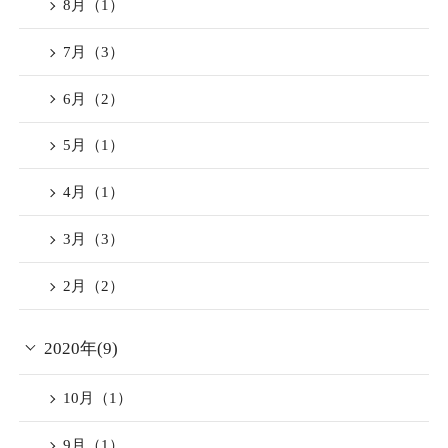
たTHE JUNEI HOTEL京都屋
8月（1）
上庭園で夏の風物詩「線香
7月（3）
花火」をお楽しみ頂けま
6月（2）
す。
※THE JUNEI HOTEL京都御
5月（1）
所西ではチェックアウト時
4月（1）
にお土産としてお渡しし致
します。
3月（3）
2月（2）
本年の夏の思い出作りにぜ
ひTHE JUNEI HOTELでのご
2020年(9)
宿泊はいかがでしょうか。
10月（1）
9月（1）