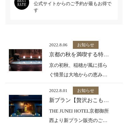
公式サイトからのご予約が最もお得で
す
2022.8.06
お知らせ
京都の秋を満喫する特別
なご滞在【JUNEI
京の初秋、稲穂が風に揺ら
Memory〜京のお米の恵
ぐ情景は大地からの恵みを
み】
感じさせてくれます。
2022.8.01
お知らせ
ホテルでのご滞在中は、お
新プラン【贅沢おこもり
部屋で寛ぎながら京都で収
シングル、ペアプラン】
THE JUNEI HOTEL京都御所
穫されたお米から作られた
販売のお知らせです
西より新プラン販売のご案
極上の甘酒をご堪能くださ