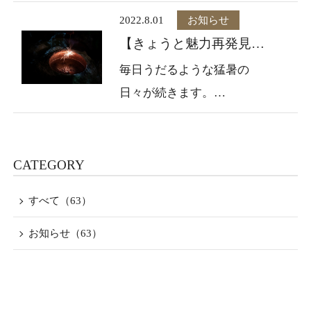
内を申し上げます。
い。
2022.8.01
お知らせ
ご入浴時は京の歴史に彩ら
【きょうと魅力再発見旅
貴女だけの別邸を謳う当館
れた米麹湯が皆さまを歓迎
プロジェクト】8月31日
毎日うだるような猛暑の
にて女性一名様（シングル
致します、身体の芯まで行
チェックインのご宿泊ま
日々が続きます。
プラン）女性二名様（ペア
き届くこと請け合いでしょ
で延長のお知らせ
皆さまお健やかに過ごされ
プラン）限定で【贅沢おこ
う。
ていらっしゃいますよう京
もりシングルプラン、ペア
甘酒と米麹、それぞれのお
の地よりお祈り申し上げま
CATEGORY
プラン】を満喫してみませ
米が皆さまの心と体をリフ
す。
んか。
レッシュしてくれます。
すべて（63）
プラン内容は創業100年を超
秋香るおもてなしで、最高
【きょうと魅力再発見旅プ
える老舗店の仕出し夕朝食
お知らせ（63）
に贅沢なひとときを味わっ
ロジェクト】が8月31日チェ
をお部屋にてごゆっくりと
てみませんか。
ックインまでのご宿泊まで
ご賞味頂き、ご夕食後はセ
延長となりました。
ラピストより繰りなされる
京のお米の恵みイベント内