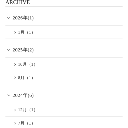
ARCHIVE
至福の60分アロマエステコ
容
対象期間：～令和4年8月31
ースをご堪能頂けます。
宿泊期間：2022年9月1日か
2026年(1)
日（水）チェックイン※9月
翌朝は同じく仕出し和朝食
ら10月31日チェックイン
1月（1）
1日（木）チェックアウトの
をお目覚めの身体へチャー
全てのお客様に特典をご用
ご宿泊
ジとしてお召し上がり頂け
意しております。
2025年(2)
ます。
対象内容：京都府、大阪
・嵐山上流 丹山酒造産甘酒
10月（1）
府、兵庫県、三重県、福井
日頃頑張るご自身へのエー
「京のあまざけ（300ml）」
8月（1）
県、和歌山県、滋賀県在住
ルもこめてご褒美はいかが
飲む点滴とも呼ばれる丹山
の方
でしょうか。
酒造の銘酒、「京のあまざ
2024年(6)
※ご予約者が府外の方でも
贅沢極まりないこちらのプ
け」で喉を潤していただけ
ご宿泊者様が該当地域在住
ランぜひご利用くださいま
12月（1）
ます。
の方であれば対象となりま
せ。
7月（1）
す。